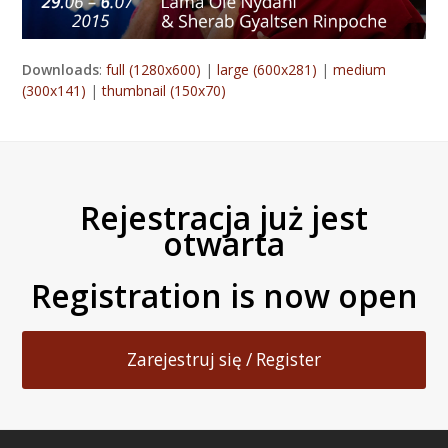
Downloads
:
full (1280x600)
|
large (600x281)
|
medium
(300x141)
|
thumbnail (150x70)
Rejestracja już jest
otwarta
Registration is now open
Zarejestruj się / Register