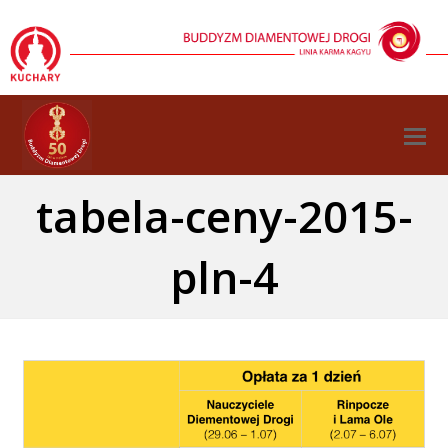
O
M
M
tabela-ceny-2015-
pln-4